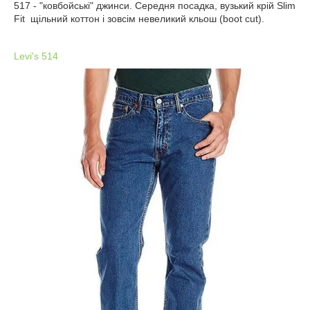
517 - "ковбойські" джинси.
Середня посадка
,
вузький крій
Slim
Fit
щільний коттон і зовсім невеликий кльош (boot cut).
Levi's 514