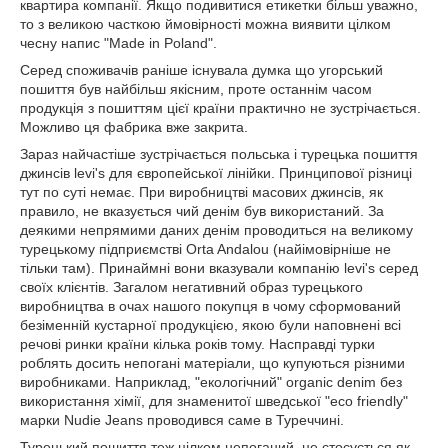
квартира компанії. Якщо подивитися етикетки більш уважно,
то з великою часткою ймовірності можна виявити цілком
чесну напис "Made in Poland".
Серед споживачів раніше існувала думка що угорський
пошиття був найбільш якісним, проте останнім часом
продукція з пошиттям цієї країни практично не зустрічається.
Можливо ця фабрика вже закрита.
Зараз найчастіше зустрічається польська і турецька пошиття
джинсів levi's для європейської лінійки. Принципової різниці
тут по суті немає. При виробництві масових джинсів, як
правило, не вказується чий денім був використаний. За
деякими непрямими даних денім проводиться на великому
турецькому підприємстві
Orta
Andalou
(найімовірніше не
тільки там). Принаймні вони вказували компанію levi's серед
своїх клієнтів. Загалом негативний образ турецького
виробництва в очах нашого покупця в чому сформований
безіменній кустарної продукцією, якою були наповнені всі
речові ринки країни кілька років тому. Насправді турки
роблять досить непогані матеріали, що купуються різними
виробниками. Наприклад, "екологічний" organic denim без
використання хімії, для знаменитої шведської "e
c
o fr
iendly
"
марки Nudie Jeans проводився саме в Туреччині.
Турецький пошиття теж цілком непоганий, це стосується як