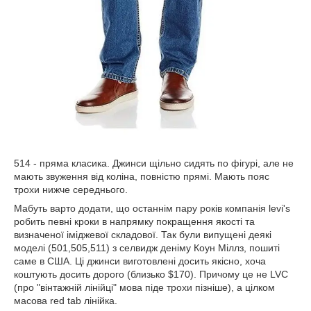
514 - пряма класика. Джинси щільно сидять по фігурі, але не
мають звуження від коліна, повністю прямі. Мають пояс
трохи нижче середнього.
Мабуть варто додати, що останнім пару років компанія levi's
робить певні кроки в напрямку покращення якості та
визначеної іміджевої складової. Так були випущені деякі
моделі (501,505,511) з селвидж деніму Коун Міллз, пошиті
саме в США. Ці джинси виготовлені досить якісно, хоча
коштують досить дорого (близько $170). Причому це не LVC
(про "вінтажній лінійці" мова піде трохи пізніше), а цілком
масова red tab лінійка.