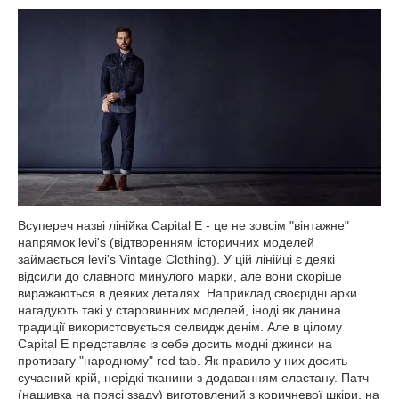
Всупереч назві лінійка Capital E - це не зовсім "вінтажне"
напрямок levi's (відтворенням історичних моделей
займається levi's Vintage Clothing). У цій лінійці є деякі
відсили до славного минулого марки, але вони скоріше
виражаються в деяких деталях. Наприклад своєрідні арки
нагадують такі у старовинних моделей, іноді як данина
традиції використовується селвидж денім. Але в цілому
Capital E представляє із себе досить модні джинси на
противагу "народному" red tab. Як правило у них досить
сучасний крій, нерідкі тканини з додаванням еластану. Патч
(нашивка на поясі ззаду) виготовлений з коричневої шкіри, на