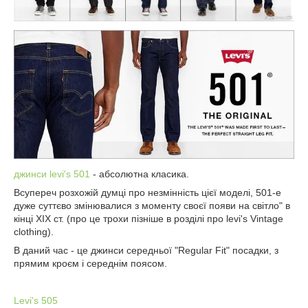
джинси levi's 501
- абсолютна класика.
Всупереч розхожій думці про незмінність цієї моделі, 501-е
дуже суттєво змінювалися з моменту своєї появи на світло" в
кінці XIX ст. (про це трохи пізніше в розділі про levi's Vintage
c
lothing).
В даний час - це джинси середньої "
Regular
Fit
" посадки, з
прямим кроєм і середнім поясом.
Levi's 505