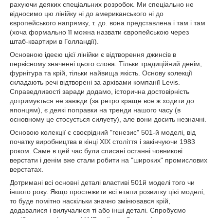
рахуючи деяких спеціальних розробок. Ми спеціально не
відносимо цю лінійку ні до американського ні до
європейського напрямку, т. до. вона представлена і там і там
(хоча формально її можна назвати європейською через
штаб-квартири в Голландії).
Основною ідеєю цієї лінійки є відтворення джинсів в
первісному значенні цього слова. Тільки традиційний денім,
фурнітура та крій, тільки найвища якість. Основу колекції
складають речі відтворені за архівами компанії Levis.
Справедливості заради додамо, історична достовірність
дотримується не завжди (за ретро краще все ж ходити до
японцям), є деякі поправки на тренди нашого часу (в
основному це стосується силуету), але вони досить незначні.
Основою колекції є своєрідний "генезис" 501-й моделі, від
початку виробництва в кінці XIX століття і закінчуючи 1983
роком. Саме в цей час були списані останні човникові
верстати і денім вже стали робити на "широких" промислових
верстатах.
Дотримані всі основні деталі властиві 501й моделі того чи
іншого року. Якщо простежити всі етапи розвитку цієї моделі,
то буде помітно наскільки значно змінювався крій,
додавалися і вилучалися ті або інші деталі. Спробуємо