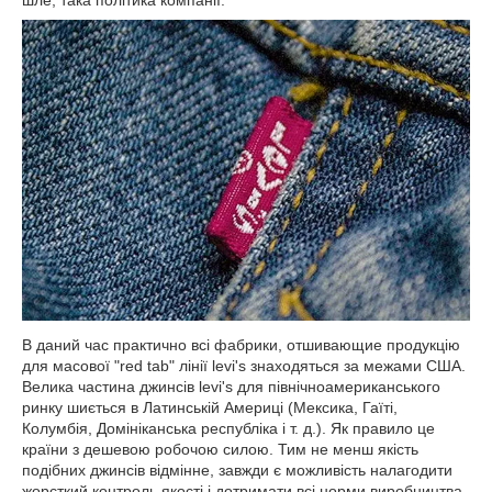
шле, така політика компанії.
В даний час практично всі фабрики, отшивающие продукцію
для масової "red tab" лінії levi's знаходяться за межами США.
Велика частина джинсів levi's для північноамериканського
ринку шиється в Латинській Америці (Мексика, Гаїті,
Колумбія, Домініканська республіка і т. д.). Як правило це
країни з дешевою робочою силою. Тим не менш якість
подібних джинсів відмінне, завжди є можливість налагодити
жорсткий контроль якості і дотримати всі норми виробництва.