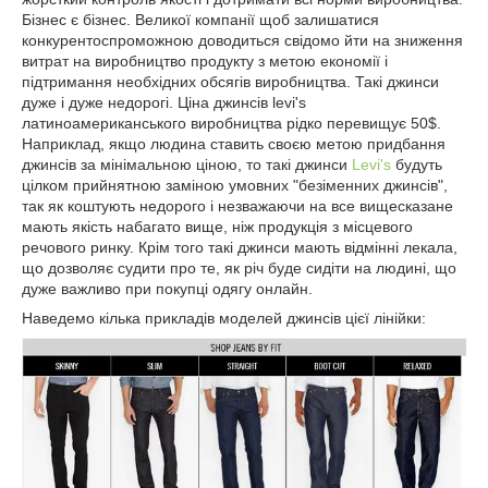
Бізнес є бізнес. Великої компанії щоб залишатися
конкурентоспроможною доводиться свідомо йти на зниження
витрат на виробництво продукту з метою економії і
підтримання необхідних обсягів виробництва. Такі джинси
дуже і дуже недорогі. Ціна джинсів levi's
латиноамериканського виробництва рідко перевищує 50$.
Наприклад, якщо людина ставить своєю метою придбання
джинсів за мінімальною ціною, то такі джинси
Levi's
будуть
цілком прийнятною заміною умовних "безіменних джинсів",
так як коштують недорого і незважаючи на все вищесказане
мають якість набагато вище, ніж продукція з місцевого
речового ринку. Крім того такі джинси мають відмінні лекала,
що дозволяє судити про те, як річ буде сидіти на людині, що
дуже важливо при покупці одягу онлайн.
Наведемо кілька прикладів моделей джинсів цієї лінійки: