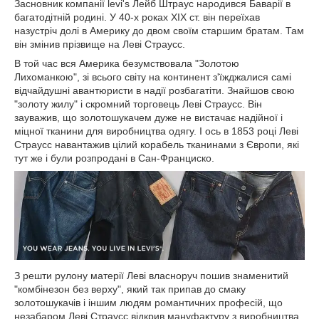
Засновник компанії levi's Лейб Штраус народився Баварії в
багатодітній родині. У 40-х роках XIX ст. він переїхав
назустріч долі в Америку до двом своїм старшим братам. Там
він змінив прізвище на Леві Страусс.
В той час вся Америка безумствовала "Золотою
Лихоманкою", зі всього світу на континент з'їжджалися самі
відчайдушні авантюристи в надії розбагатіти. Знайшов свою
"золоту жилу" і скромний торговець Леві Страусс. Він
зауважив, що золотошукачем дуже не вистачає надійної і
міцної тканини для виробництва одягу. І ось в 1853 році Леві
Страусс навантажив цілий корабель тканинами з Європи, які
тут же і були розпродані в Сан-Франциско.
З решти рулону матерії Леві власноруч пошив знаменитий
"комбінезон без верху", який так припав до смаку
золотошукачів і іншим людям романтичних професій, що
незабаром Леві Страусс відкрив мануфактуру з виробництва