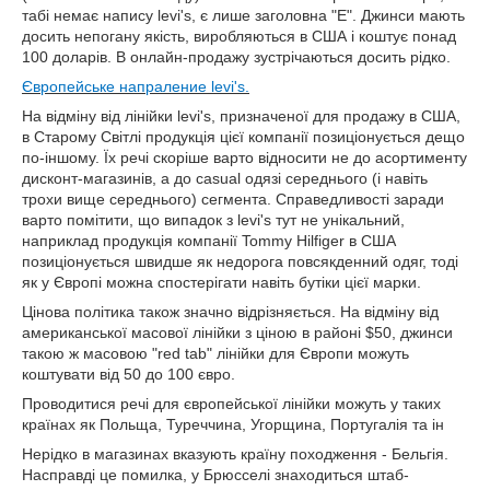
табі немає напису levi's, є лише заголовна "Е". Джинси мають
досить непогану якість, виробляються в США і коштує понад
100 доларів. В онлайн-продажу зустрічаються досить рідко
.
Європейське напраление levi's.
На відміну від лінійки levi's, призначеної для продажу в США,
в Старому Світлі продукція цієї компанії позиціонується дещо
по-іншому. Їх речі скоріше варто відносити не до асортименту
дисконт-магазинів, а до casual одязі середнього (і навіть
трохи вище середнього) сегмента. Справедливості заради
варто помітити, що випадок з levi's тут не унікальний,
наприклад продукція компанії Tommy Hilfiger в США
позиціонується швидше як недорога повсякденний одяг, тоді
як у Європі можна спостерігати навіть бутіки цієї марки.
Цінова політика також значно відрізняється. На відміну від
американської масової лінійки з ціною в районі $50, джинси
такою ж масовою "red tab" лінійки для Європи можуть
коштувати від 50 до 100 євро.
Проводитися речі для європейської лінійки можуть у таких
країнах як Польща, Туреччина, Угорщина, Португалія та ін
Нерідко в магазинах вказують країну походження - Бельгія.
Насправді це помилка, у Брюсселі знаходиться штаб-