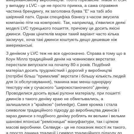
у випадку з LVC - це не просто примха, а сама справжня
частина брендингу, як заголовна буква "Е" на табі або
шкіряний патч. Однак специфіка бізнесу з часом змусила
компанію піти на компроміс. Так, наприклад, з'явилися деякі
моделі LVC турецького пошиття, причому це досить якісні
джинси. Однак цінителів марки такий варіант часто кілька
засмучує, хоча такі джинси коштують дещо дешевше ніж
американські.
З денімом у LVC теж не все однозначно. Справа в тому що в
Коун Міллз традиційний денім на човникових верстатах
перестали випускати на початку 80-х років. Подібний
матеріал досить трудомісткий і дорогий у виробництві
(потрібні більш "примхливі" верстати і більшу кількість людей
для їх обслуговування), тканина має менш однорідну
текстуру ніж у сучасного "широкостаночного" деніму.
Проводилися досить вузькі рулони матеріалу, при пошитті
джинсів з такого деніму краю не обметывались, а
залишалися з "крайкою" (selvedge). Саме кромка і стала
символом традиційного підходу до виробництва джинсів і
зараз джинси з подібного деніму роблять як вельми і вельми
шановні японські "ремісницькі" мануфактури, так і цілком
масові виробники. Селвидж - це не показник якості як такого,
а просто данина традиції і символ традиційного підходу до