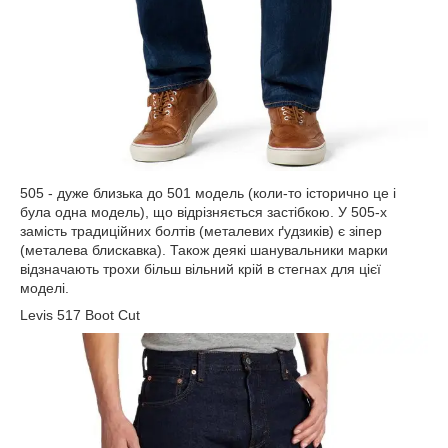
505 - дуже близька до 501 модель (коли-то історично це і
була одна модель), що відрізняється застібкою. У 505-х
замість традиційних болтів (металевих ґудзиків) є зіпер
(металева блискавка). Також деякі шанувальники марки
відзначають трохи більш вільний крій в стегнах для цієї
моделі.
Levis 517 Boot Cut