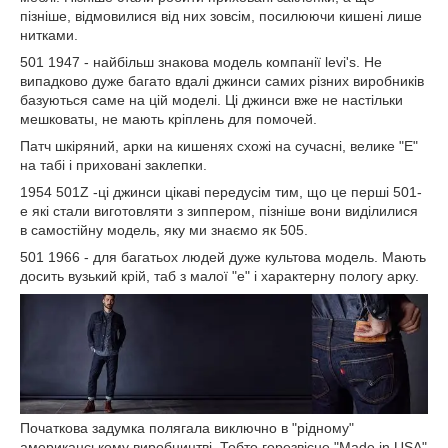
пізніше, відмовилися від них зовсім, посилюючи кишені лише
нитками.
501 1947 - найбільш знакова модель компанії levi's. Не
випадково дуже багато вдалі джинси самих різних виробників
базуються саме на цій моделі. Ці джинси вже не настільки
мешковаты, не мають кріплень для помочей.
Патч шкіряний, арки на кишенях схожі на сучасні, велике "Е"
на табі і приховані заклепки.
1954 501Z -ці джинси цікаві передусім тим, що це перші 501-
е які стали виготовляти з зиппером, пізніше вони виділилися
в самостійну модель, яку ми знаємо як 505.
501 1966 - для багатьох людей дуже культова модель. Мають
досить вузький крій, таб з малої "е" і характерну пологу арку.
Початкова задумка полягала виключно в "рідному"
американському виробництві. Тобто горезвісне "Made in USA"