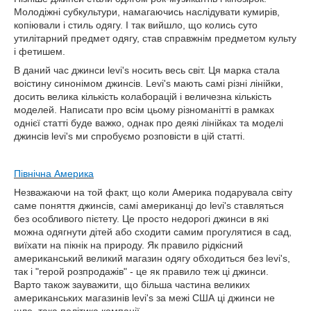
Молодіжні субкультури, намагаючись наслідувати кумирів,
копіювали і стиль одягу. І так вийшло, що колись суто
утилітарний предмет одягу, став справжнім предметом культу
і фетишем.
В даний час джинси levi's носить весь світ. Ця марка стала
воістину синонімом джинсів. Levi's мають самі різні лінійки,
досить велика кількість колаборацій і величезна кількість
моделей. Написати про всім цьому різноманітті в рамках
однієї статті буде важко, однак про деякі лінійках та моделі
джинсів levi's ми спробуємо розповісти в цій статті.
Північна Америка
Незважаючи на той факт, що коли Америка подарувала світу
саме поняття джинсів, самі американці до levi's ставляться
без особливого пієтету. Це просто недорогі джинси в які
можна одягнути дітей або сходити самим прогулятися в сад,
виїхати на пікнік на природу. Як правило рідкісний
американський великий магазин одягу обходиться без levi's,
так і "герой розпродажів" - це як правило теж ці джинси.
Варто також зауважити, що більша частина великих
американських магазинів levi's за межі США ці джинси не