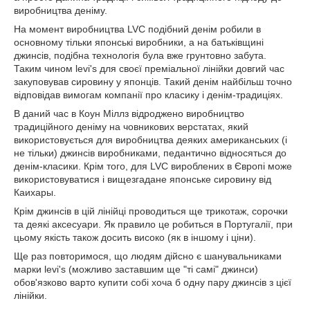
виробництва деніму.
На момент виробництва LVC подібний денім робили в
основному тільки японські виробники, а на батьківщині
джинсів, подібна технологія була вже грунтовно забута.
Таким чином levi's для своєї преміальної лінійки довгий час
закуповував сировину у японців. Такий денім найбільш точно
відповідав вимогам компанії про класику і денім-традиціях.
В даний час в Коун Міллз відроджено виробництво
традиційного деніму на човникових верстатах, який
використовується для виробництва деяких американських (і
не тільки) джинсів виробниками, педантично відносяться до
денім-класики. Крім того, для LVC вироблених в Європі може
використовуватися і вищезгадане японське сировину від
Каихары.
Крім джинсів в цій лінійці проводиться ще трикотаж, сорочки
та деякі аксесуари. Як правило це робиться в Португалії, при
цьому якість також досить високо (як в іншому і ціни).
Ще раз повторимося, що людям дійсно є шанувальниками
марки levi's (можливо заставшим ще "ті самі" джинси)
обов'язково варто купити собі хоча б одну пару джинсів з цієї
лінійки.