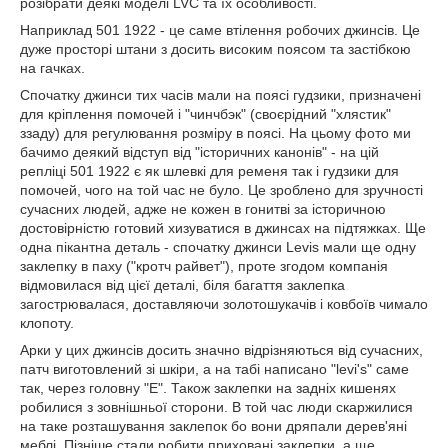
розібрати деякі моделі LVC та їх особливості.
Наприклад 501 1922 - це саме втілення робочих джинсів. Це
дуже просторі штани з досить високим поясом та застібкою
на гачках.
Спочатку джинси тих часів мали на поясі гудзики, призначені
для кріплення помочей і "чинчбэк" (своєрідний "хлястик"
ззаду) для регулювання розміру в поясі. На цьому фото ми
бачимо деякий відступ від "історичних канонів" - на цій
репліці 501 1922 є як шлевкі для ременя так і гудзики для
помочей, чого на той час не було. Це зроблено для зручності
сучасних людей, адже не кожен в гонитві за історичною
достовірністю готовий хизуватися в джинсах на підтяжках. Ще
одна пікантна деталь - спочатку джинси Levis мали ще одну
заклепку в паху ("кротч райвет"), проте згодом компанія
відмовилася від цієї деталі, біля багаття заклепка
загострювалася, доставляючи золотошукачів і ковбоїв чимало
клопоту.
Арки у цих джинсів досить значно відрізняються від сучасних,
патч виготовлений зі шкіри, а на табі написано "levi's" саме
так, через головну "Е". Також заклепки на задніх кишенях
робилися з зовнішньої сторони. В той час люди скаржилися
на таке розташування заклепок бо вони дряпали дерев'яні
меблі. Пізніше стали робити приховані заклепки, а ще