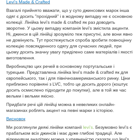
Levi
'
s
Made
&
Crafted
Взагалі прийнято вважати, що у суто джинсових марок інша
одяг є досить "прохідний" і в жодному випадку не є основною
колекції. Лінійка levi's made & crafted як раз доводить
зворотне. У цьому випадку компанія levi's змістила акценти.
Ні, джинси в цій лінійці зрозуміло теж присутні, але вони явно
не домінують. Тут простежується спроба зробити повноцінну
колекцію повсякденного одягу для сучасних людей, при
цьому досить значну увагу приділено саме матеріалів і якості
виготовлення.
Виробництво цих речей в основному португальське і
турецьке. Представлена лінійка levi's made & crafted як для
європейського, так і для північноамериканського ринку. Ціни
приблизно порівняні з LVC, тобто це досить дорого (коштує
досить осмислено підходити до покупки), але в той же час
вельми і вельми якісно.
Придбати речі цій лінійці можна в невеликих онлайн-
магазинах роблять акцент на певні марки з історією.
Висновок
Ми розглянули деякі лінійки компанії
levi's
. Безумовно levi's є
прабатьком всіх джинсів і має дуже глибокі традиції. Але
відкинувши аналітику можна з упевненістю сказати що levi's