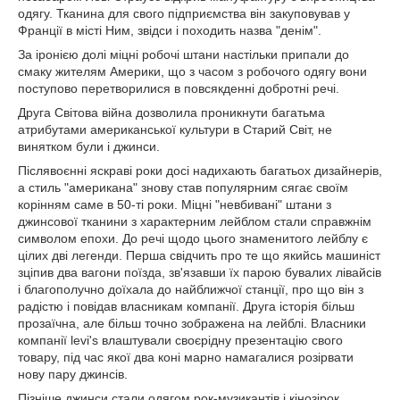
одягу. Тканина для свого підприємства він закуповував у
Франції в місті Ним, звідси і походить назва "денім".
За іронією долі міцні робочі штани настільки припали до
смаку жителям Америки, що з часом з робочого одягу вони
поступово перетворилися в повсякденні добротні речі.
Друга Світова війна дозволила проникнути багатьма
атрибутами американської культури в Старий Світ, не
винятком були і джинси.
Післявоєнні яскраві роки досі надихають багатьох дизайнерів,
а стиль "американа" знову став популярним сягає своїм
корінням саме в 50-ті роки. Міцні "невбивані" штани з
джинсової тканини з характерним лейблом стали справжнім
символом епохи. До речі щодо цього знаменитого лейблу є
цілих дві легенди. Перша свідчить про те що якийсь машиніст
зціпив два вагони поїзда, зв'язавши їх парою бувалих лівайсів
і благополучно доїхала до найближчої станції, про що він з
радістю і повідав власникам компанії. Друга історія більш
прозаїчна, але більш точно зображена на лейблі. Власники
компанії levi's влаштували своєрідну презентацію свого
товару, під час якої два коні марно намагалися розірвати
нову пару джинсів.
Пізніше джинси стали одягом рок-музикантів і кінозірок.