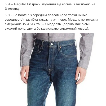
504 –
Regular
Fit
трохи звужений від коліна із застібкою на
блискавці.
507 - це bootc
ut
з середнім поясом (або трохи нижче
середнього), застібка також на зиппере. Модель не тотожна
американським 517 та 527 моделям (перша має більш
високий пояс, друга більш яскраво виражений кльош).