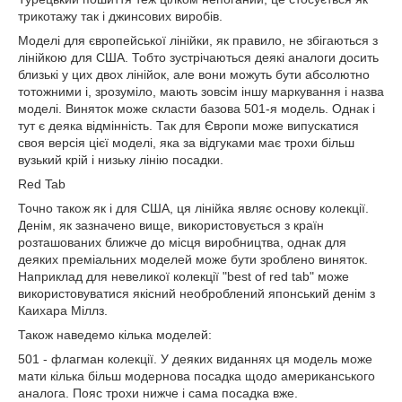
трикотажу так і джинсових виробів.
Моделі для європейської лінійки, як правило, не збігаються з
лінійкою для США. Тобто зустрічаються деякі аналоги досить
близькі у цих двох лінійок, але вони можуть бути абсолютно
тотожними і, зрозуміло, мають зовсім іншу маркування і назва
моделі. Виняток може скласти базова 501-я модель. Однак і
тут є деяка відмінність. Так для Європи може випускатися
своя версія цієї моделі, яка за відгуками має трохи більш
вузький крій і низьку лінію посадки.
Red
Tab
Точно також як і для США, ця лінійка являє основу колекції.
Денім, як зазначено вище, використовується з країн
розташованих ближче до місця виробництва, однак для
деяких преміальних моделей може бути зроблено виняток.
Наприклад для невеликої колекції "best of red tab" може
використовуватися якісний необроблений японський денім з
Каихара Міллз.
Також наведемо кілька моделей:
501 - флагман колекції. У деяких виданнях ця модель може
мати кілька більш модернова посадка щодо американського
аналога. Пояс трохи нижче і сама посадка вже.