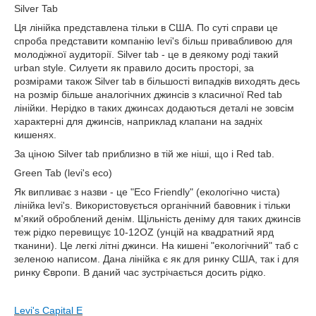
Silver Tab
Ця лінійка представлена тільки в США. По суті справи це
спроба представити компанію levi's більш привабливою для
молодіжної аудиторії. Silver tab - це в деякому роді такий
urban style. Силуети як правило досить просторі, за
розмірами також Silver tab в більшості випадків виходять десь
на розмір більше аналогічних джинсів з класичної Red tab
лінійки. Нерідко в таких джинсах додаються деталі не зовсім
характерні для джинсів, наприклад клапани на задніх
кишенях.
За ціною Silver tab приблизно в тій же ніші, що і Red tab.
Green
Tab
(
levi
'
s
eco
)
Як випливає з назви - це "
Eco
Friendly
" (екологічно чиста)
лінійка levi's. Використовується органічний бавовник і тільки
м'який оброблений денім. Щільність деніму для таких джинсів
теж рідко перевищує 10-12OZ (унцій на квадратний ярд
тканини). Це легкі літні джинси. На кишені "екологічний" таб c
зеленою написом. Дана лінійка є як для ринку США, так і для
ринку Європи. В даний час зустрічається досить рідко.
Levi
'
s
Capital
E