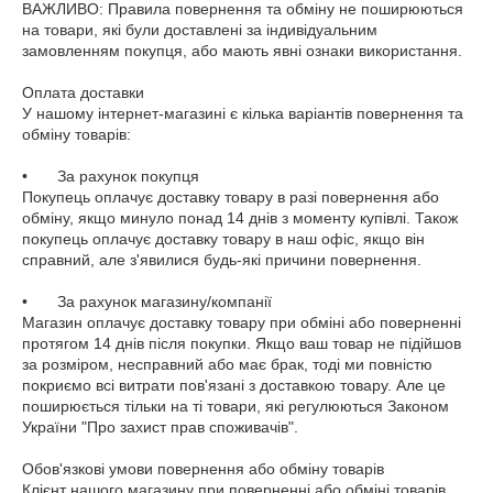
ВАЖЛИВО: Правила повернення та обміну не поширюються 
на товари, які були доставлені за індивідуальним 
замовленням покупця, або мають явні ознаки використання.

Оплата доставки 

У нашому інтернет-магазині є кілька варіантів повернення та 
обміну товарів:

•	За рахунок покупця

Покупець оплачує доставку товару в разі повернення або 
обміну, якщо минуло понад 14 днів з моменту купівлі. Також 
покупець оплачує доставку товару в наш офіс, якщо він 
справний, але з'явилися будь-які причини повернення. 

•	За рахунок магазину/компанії

Магазин оплачує доставку товару при обміні або поверненні 
протягом 14 днів після покупки. Якщо ваш товар не підійшов 
за розміром, несправний або має брак, тоді ми повністю 
покриємо всі витрати пов'язані з доставкою товару. Але це 
поширюється тільки на ті товари, які регулюються Законом 
України "Про захист прав споживачів".

Обов'язкові умови повернення або обміну товарів

Клієнт нашого магазину при поверненні або обміні товарів 