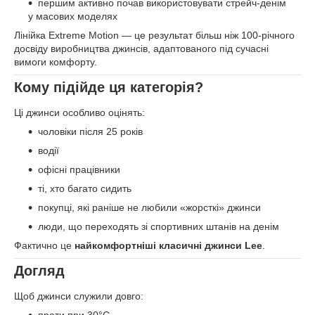
першим активно почав використовувати стрейч-денім
у масових моделях
Лінійка Extreme Motion — це результат більш ніж 100-річного
досвіду виробництва джинсів, адаптованого під сучасні
вимоги комфорту.
Кому підійде ця категорія?
Ці джинси особливо оцінять:
чоловіки після 25 років
водії
офісні працівники
ті, хто багато сидить
покупці, які раніше не любили «жорсткі» джинси
люди, що переходять зі спортивних штанів на денім
Фактично це
найкомфортніші класичні джинси Lee
.
Догляд
Щоб джинси служили довго:
прати при 30°C