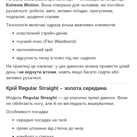
Extreme Motion
. Вона створена для чоловіків, які постійно
рухаються: робота, авто, активні поїздки, прогулянки,
подорожі, щоденні справи.
Технологія включає одразу кілька важливих елементів:
еластичний стрейч-денім
гнучкий пояс (Flex Waistband)
ергономічний крій
відсутність тиску в поясі під час сидіння
На практиці це означає: у цих джинсах можна провести цілий
день і
не відчути втоми
, навіть якщо багато сидіти або
активно рухатися.
Крій Regular Straight – золота середина
Модель
Regular Straight
— це класичні прямі джинси. Вони
не облягають ногу, але й не виглядають мішкуватими.
Особливості посадки:
середня посадка на талії
прямі штанини від стегна до низу
комфорт у стегнах