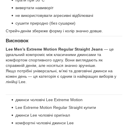
вивертати навиворіт
не використовувати агресивні відбілювачі
сушити природно (без сушарки)
Стрейч-денім збереже форму і колір значно довше.
Висновок
Lee Men’s Extreme Motion Regular Straight Jeans
— це
ідеальний компроміс між класичними джинсами та
комфортом спортивного одягу. Вони виглядають як
справжній денім, але носяться значно зручніше.
Якщо потрібні універсальні, м’які та довговічні джинси на
кожен день — ця категорія є одним із найкращих виборів у
лінійці Lee.
джинси чоловічі Lee Extreme Motion
Lee Extreme Motion Regular Straight купити
джинси Lee чоловічі оригінал
комфортні чоловічі джинси Lee