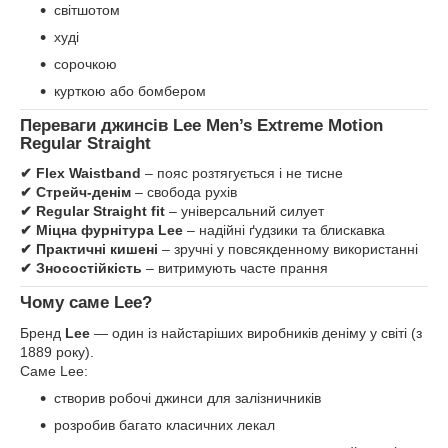
світшотом
худі
сорочкою
курткою або бомбером
Переваги джинсів Lee Men’s Extreme Motion
Regular Straight
✔ Flex Waistband
– пояс розтягується і не тисне
✔ Стрейч-денім
– свобода рухів
✔ Regular Straight fit
– універсальний силует
✔ Міцна фурнітура Lee
– надійні ґудзики та блискавка
✔ Практичні кишені
– зручні у повсякденному використанні
✔ Зносостійкість
– витримують часте прання
Чому саме Lee?
Бренд
Lee
— один із найстаріших виробників деніму у світі (з
1889 року).
Саме Lee:
створив робочі джинси для залізничників
розробив багато класичних лекал