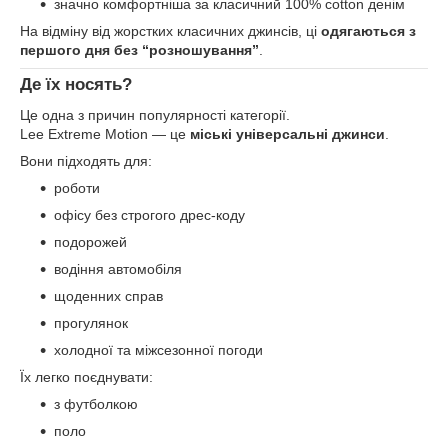
значно комфортніша за класичний 100% cotton денім
На відміну від жорстких класичних джинсів, ці
одягаються з
першого дня без “розношування”
.
Де їх носять?
Це одна з причин популярності категорії.
Lee Extreme Motion — це
міські універсальні джинси
.
Вони підходять для:
роботи
офісу без строгого дрес-коду
подорожей
водіння автомобіля
щоденних справ
прогулянок
холодної та міжсезонної погоди
Їх легко поєднувати:
з футболкою
поло