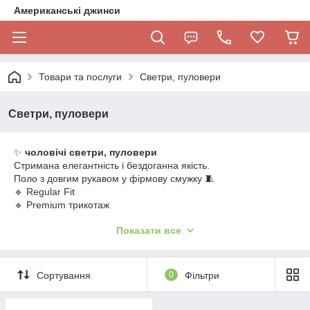
Американські джинси
Товари та послуги
Светри, пуловери
Светри, пуловери
✨
чоловічі светри, пуловери
Стримана елегантність і бездоганна якість.
Поло з довгим рукавом у фірмову смужку 🧵
🔹 Regular Fit
🔹 Premium трикотаж
🔹 100% Organic Cotton
Показати все
🔹 Створено для тих, хто цінує стиль у деталях.
Сортування
0
Фільтри