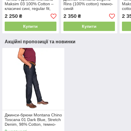
Maksim 03 100% Cotton –
Rins (100% cotton) темно-
Maks
класичні сині, regular fit,
синій
cott
без блискавки на кишенях
киш
2 250
2 350
2 3
₴
₴
Купити
Купити
Акційні пропозиції та новинки
Джинси-брюки Montana Chino
Toscana 01 Dark Blue, Stretch
Denim, 98% Cotton, темно-
синій