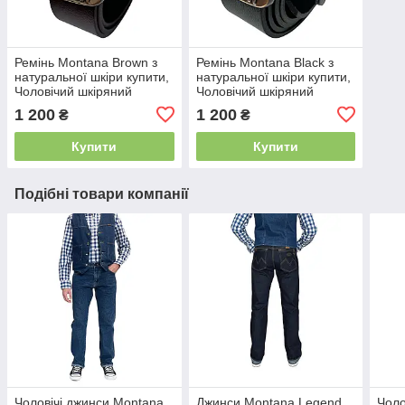
Ремінь Montana Brown з
Ремінь Montana Black з
натуральної шкіри купити,
натуральної шкіри купити,
Чоловічий шкіряний
Чоловічий шкіряний
ремінь
ремінь
1 200
1 200
₴
₴
Купити
Купити
Подібні товари компанії
Чоловічі джинси Montana
Джинси Montana Legend
Чоло