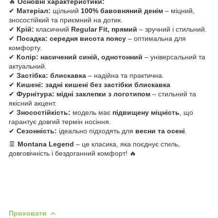
🔥
Основні характеристики:
✔
Матеріал:
щільний
100% бавовняний денім
– міцний,
зносостійкий та приємний на дотик.
✔
Крій:
класичний
Regular Fit, прямий
– зручний і стильний.
✔
Посадка:
середня висота поясу
– оптимальна для
комфорту.
✔
Колір:
насичений синій, однотонний
– універсальний та
актуальний.
✔
Застібка:
блискавка
– надійна та практична.
✔
Кишені:
задні кишені без застібки блискавка
✔
Фурнітура:
мідні заклепки з логотипом
– стильний та
якісний акцент.
✔
Зносостійкість:
модель має
підвищену міцність
, що
гарантує довгий термін носіння.
✔
Сезонність:
ідеально підходять для
весни та осені
.
👖
Montana Legend
– це класика, яка поєднує стиль,
довговічність і бездоганний комфорт! 🔥
Приховати