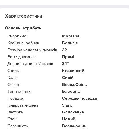
Характеристики
Основні атрибути
Виробник
Montana
Країна виробник
Бельгія
Розміри чоловічих джинсів
32
Вигляд джинсів
Прямі
Довжина джинсів/штанів
34"
Стиль
Класичний
Колір
Синій
Сезон
Весна/Осінь
Тип тканини
Бавовна
Посадка
Середня посадка
Кількість кишень
5 шт.
Застібка
Блискавка
Стан
Новий
Сезонність
Весна/осінь