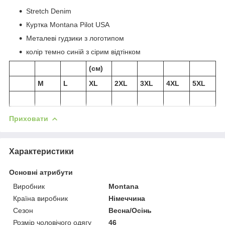
Stretch Denim
Куртка Montana Pilot USA
Металеві гудзики з логотипом
колір темно синій з сірим відтінком
(см)
M
L
XL
2XL
3XL
4XL
5XL
Приховати
Характеристики
Основні атрибути
Виробник
Montana
Країна виробник
Німеччина
Сезон
Весна/Осінь
Розмір чоловічого одягу
46