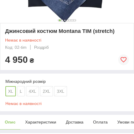
Джинсовий костюм Montana TIM (stretch)
Немає в наявності
Код: 02-tim
Роздріб
4 950
₴
Міжнародний розмір
XL
L
4XL
2XL
3XL
Немає в наявності
Опис
Характеристики
Доставка
Оплата
Умови п