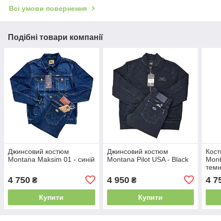
Всі умови повернення
Подібні товари компанії
Джинсовий костюм
Джинсовий костюм
Кос
Montana Maksim 01 - синій
Montana Pilot USA - Black
Mont
темн
4 750
4 950
4 7
₴
₴
Купити
Купити