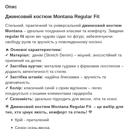
Опис
Джинсовий костюм Montana Regular Fit
Стильний, практичний та універсальний
джинсовий костюм
Montana
– ідеальне поєднання класики та комфорту. Завдяки
regular fit
крою він чудово сідає по фігурі, забезпечуючи
свободу рухів та зручність у повсякденному носінні.
🔥
Основні характеристики:
✔
Матеріал:
денім (Stretch Denim) – міцний, зносостійкий та
приємний на дотик.
✔
Застібка куртки:
металеві гудзики з фірмовим логотипом –
додають автентичності та стилю.
✔
Застібка штанів:
надійна блискавка – зручність та
довговічність.
✔
Колір:
класичний синій з сірим відтінком – легко
поєднується з іншими елементами гардероба.
✔
Сезонність:
ідеально підходить для весни, літа та осені.
🌟
Джинсовий костюм Montana Regular Fit – це вибір для
тих, хто цінує якість, комфорт та стиль!
💙
Крій - приталений
Сезон осінь-весна.