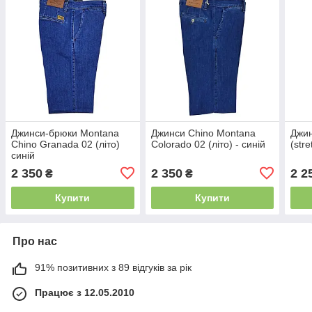
Джинси-брюки Montana
Джинси Chino Montana
Джин
Chino Granada 02 (літо)
Colorado 02 (літо) - синій
(stre
синій
2 350
2 350
2 2
₴
₴
Купити
Купити
Про нас
91% позитивних з 89 відгуків за рік
Працює з 12.05.2010