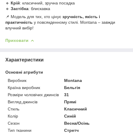
🔹
Крій
: класичний, зручна посадка
🔹
Застібка
: блискавка
📌 Модель для тих, хто цінує
зручність, якість і
практичність
у повсякденному стилі. Montana – завжди
влучний вибір!
Приховати
Характеристики
Основні атрибути
Виробник
Montana
Країна виробник
Бельгія
Розміри чоловічих джинсів
31
Вигляд джинсів
Прямі
Стиль
Класичний
Колір
Синій
Сезон
Весна/Осінь
Тип тканини
Стретч