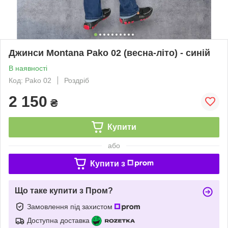
Джинси Montana Pako 02 (весна-літо) - синій
В наявності
Код: Pako 02
Роздріб
2 150
₴
Купити
або
Купити з
Що таке купити з Пром?
Замовлення під захистом
Доступна доставка