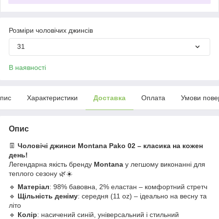
Розміри чоловічих джинсів
31
В наявності
пис
Характеристики
Доставка
Оплата
Умови пове
Опис
👖
Чоловічі джинси Montana Pako 02 – класика на кожен
день!
Легендарна якість бренду
Montana
у легшому виконанні для
теплого сезону 🌿☀️
🔹
Матеріал
: 98% бавовна, 2% еластан – комфортний стретч
🔹
Щільність деніму
: середня (11 oz) – ідеально на весну та
літо
🔹
Колір
: насичений синій, універсальний і стильний