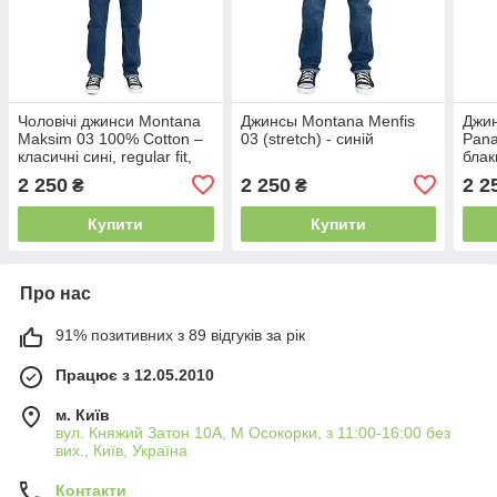
Чоловічі джинси Montana
Джинсы Montana Menfis
Джин
Maksim 03 100% Cotton –
03 (stretch) - синій
Pana
класичні сині, regular fit,
блак
без блискавки на кишенях
2 250
2 250
2 2
₴
₴
Купити
Купити
Про нас
91% позитивних з 89 відгуків за рік
Працює з 12.05.2010
м. Київ
вул. Княжий Затон 10А, М Осокорки, з 11:00-16:00 без
вих., Київ, Україна
Контакти