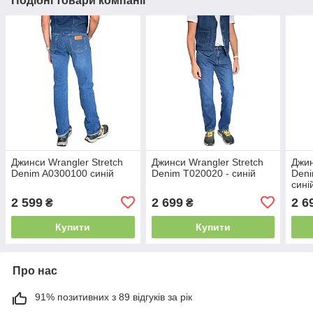
Подібні товари компанії
Джинси Wrangler Stretch
Джинси Wrangler Stretch
Джин
Denim A0300100 синій
Denim T020020 - синій
Deni
сині
2 599
2 699
2 6
₴
₴
Купити
Купити
Про нас
91% позитивних з 89 відгуків за рік