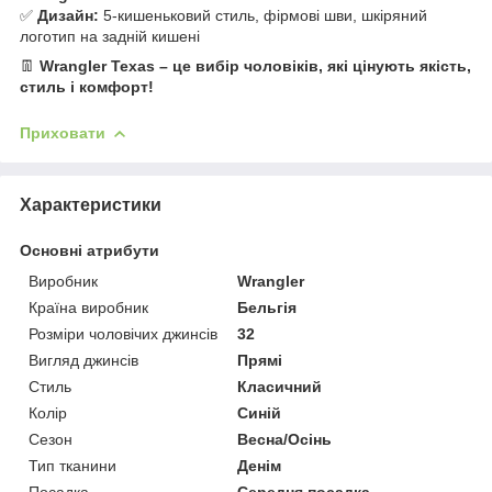
✅
Дизайн:
5-кишеньковий стиль, фірмові шви, шкіряний
логотип на задній кишені
👖
Wrangler Texas – це вибір чоловіків, які цінують якість,
стиль і комфорт!
Приховати
Характеристики
Основні атрибути
Виробник
Wrangler
Країна виробник
Бельгія
Розміри чоловічих джинсів
32
Вигляд джинсів
Прямі
Стиль
Класичний
Колір
Синій
Сезон
Весна/Осінь
Тип тканини
Денім
Посадка
Середня посадка