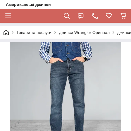
Американські джинси
Товари та послуги
джинси Wrangler Оригінал
джинси