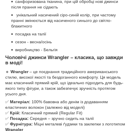
санфоризована тканина, при цій обробці нові джинси
після прання не сідають
унікальний насичений сіро-синій колір, при частому
пранні змінюється від насиченого синього до світло-
блакитного
посадка на талії
сезон - весна/осінь
виробництво - Бельгія
Чоловічі джинси Wrangler – класика, що завжди
в моді!
🔹
Wrangler
– це поєднання традиційного американського
стилю, високої якості та бездоганного комфорту. Ця модель
має класичний прямий крій, що ідеально підходить для будь-
якого типу фігури, а також забезпечує зручність протягом
усього дня.
✅
Матеріал:
100% бавовна або денім із додаванням
еластичних волокон (залежно від моделі)
✅
Крій:
Класичний прямий (Regular Fit)
✅
Посадка:
Середня – зручно сидить на талії
✅
Фурнітура:
Міцні металеві ґудзики та заклепки з логотипом
Wrangler