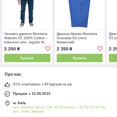
Чоловічі джинси Montana
Джинси-брюки Montana
Джин
Maksim 03 100% Cotton –
Granada 04 (літо)
03 (s
класичні сині, regular fit,
блакитний
без блискавки на кишенях
2 250
2 350
2 2
₴
₴
Купити
Купити
Про нас
91% позитивних з 89 відгуків за рік
Працює з 12.05.2010
м. Київ
вул. Княжий Затон 10А, М Осокорки, з 11:00-16:00 без
вих., Київ, Україна