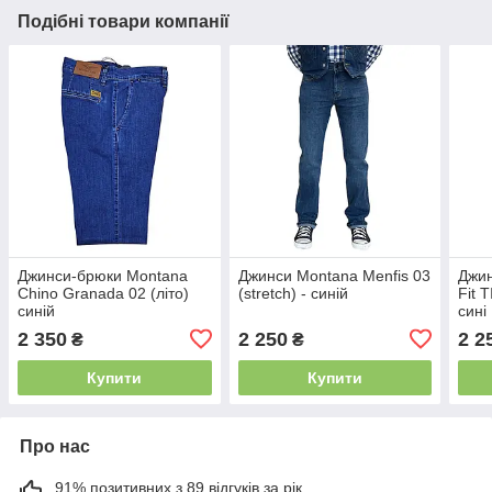
Подібні товари компанії
Джинси-брюки Montana
Джинси Montana Menfis 03
Джин
Chino Granada 02 (літо)
(stretch) - синій
Fit 
синій
сині
2 350
2 250
2 2
₴
₴
Купити
Купити
Про нас
91% позитивних з 89 відгуків за рік