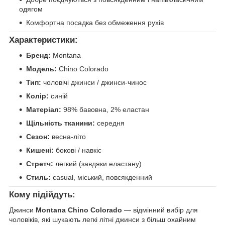
одягом
Комфортна посадка без обмеження рухів
Характеристики:
Бренд:
Montana
Модель:
Chino Colorado
Тип:
чоловічі джинси / джинси-чинос
Колір:
синій
Матеріал:
98% бавовна, 2% еластан
Щільність тканини:
середня
Сезон:
весна-літо
Кишені:
бокові / навкіс
Стретч:
легкий (завдяки еластану)
Стиль:
casual, міський, повсякденний
Кому підійдуть:
Джинси
Montana Chino Colorado
— відмінний вибір для
чоловіків, які шукають легкі літні джинси з більш охайним