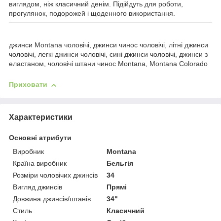
виглядом, ніж класичний денім. Підійдуть для роботи,
прогулянок, подорожей і щоденного використання.
джинси Montana чоловічі, джинси чинос чоловічі, літні джинси
чоловічі, легкі джинси чоловічі, сині джинси чоловічі, джинси з
еластаном, чоловічі штани чинос Montana, Montana Colorado
Приховати
Характеристики
Основні атрибути
Виробник
Montana
Країна виробник
Бельгія
Розміри чоловічих джинсів
34
Вигляд джинсів
Прямі
Довжина джинсів/штанів
34"
Стиль
Класичний