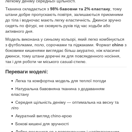
легкому деніму середньої щільності.
Тканина складається з
98% бавовни та 2% еластану
, тому
штани добре пропускають повітря, залишаються приємними
до тіла і водночас мають легку еластичність. Джинси зручно
сидять по фігурі, не сковують рухів під час ходьби або
активного дня.
Модель виконана у синьому кольорі, який легко комбінується
з футболками, поло, сорочками та піджаками. Формат
chino
з
боковими кишенями виглядає більш акуратно, ніж класичні
джинси, тому штани доречні як для повсякденного носіння,
так і для роботи чи міського casual-стилю.
Переваги моделі:
Легка та комфортна модель для теплої погоди
Натуральна бавовняна тканина з додаванням
еластану
Середня щільність деніму — оптимальна на весну та
літо
Акуратний вигляд chino-крою
Бокові кишені для зручності
Добре поєднуються з повсякденним і напівкласичним