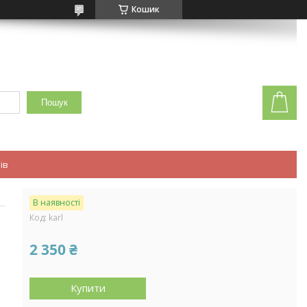
Кошик
Пошук
ів
В наявності
Код:
karl
2 350 ₴
Купити