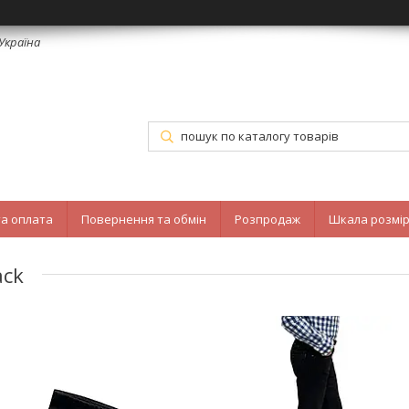
 Україна
та оплата
Повернення та обмін
Розпродаж
Шкала розмір
ack