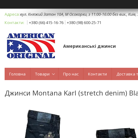
вул. Княжий Затон 10А, М Осокорки, з 11:00-16:00 без вих., Київ,
+380 (66) 415-16-76
+380 (98) 600-25-71
Американські джинси
Головна
Товари
Про нас
Контакти
Доставка 
Джинси Montana Karl (stretch denim) Bl