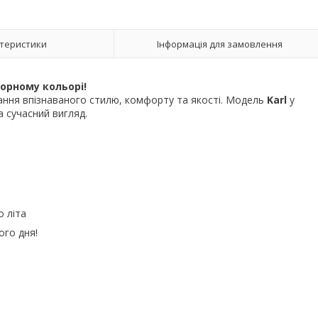
теристики
Інформація для замовлення
чорному кольорі!
ання впізнаваного стилю, комфорту та якості. Модель
Karl
у
а сучасний вигляд.
о літа
ого дня!