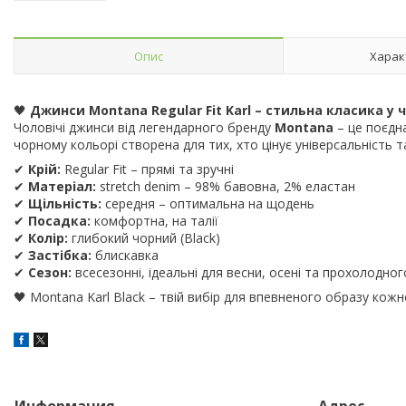
Опис
Харак
🖤
Джинси Montana Regular Fit Karl – стильна класика у 
Чоловічі джинси від легендарного бренду
Montana
– це поєдн
чорному кольорі створена для тих, хто цінує універсальність т
✔
Крій:
Regular Fit – прямі та зручні
✔
Матеріал:
stretch denim – 98% бавовна, 2% еластан
✔
Щільність:
середня – оптимальна на щодень
✔
Посадка:
комфортна, на талії
✔
Колір:
глибокий чорний (Black)
✔
Застібка:
блискавка
✔
Сезон:
всесезонні, ідеальні для весни, осені та прохолодног
🖤 Montana Karl Black – твій вибір для впевненого образу кожн
Информация
Адрес