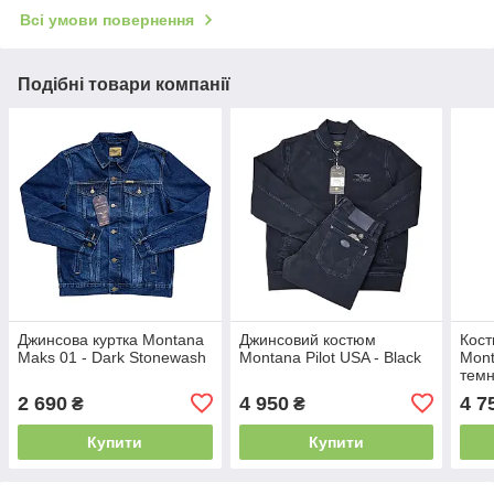
Всі умови повернення
Подібні товари компанії
Джинсова куртка Montana
Джинсовий костюм
Кос
Maks 01 - Dark Stonewash
Montana Pilot USA - Black
Mont
темн
2 690
4 950
4 7
₴
₴
Купити
Купити