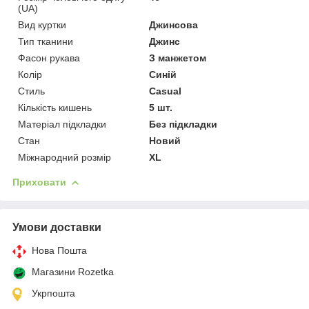
(UA)
Вид куртки
Джинсова
Тип тканини
Джинс
Фасон рукава
З манжетом
Колір
Синій
Стиль
Casual
Кількість кишень
5 шт.
Матеріал підкладки
Без підкладки
Стан
Новий
Міжнародний розмір
XL
Приховати
Умови доставки
Нова Пошта
Магазини Rozetka
Укрпошта