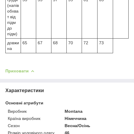
(напів
обхва
т від
підм
до
підм)
довжи
65
67
68
70
72
73
на
Приховати
Характеристики
Основні атрибути
Виробник
Montana
Країна виробник
Німеччина
Сезон
Весна/Осінь
Розмір чоловічого одягу
46