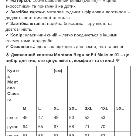
✔
Матеріал:
100% бавовняний денім (Denim) – міцний,
зносостійкий та приємний на дотик.
✔
Застібка куртки:
металеві гудзики з фірмовим логотипом –
додають автентичності та стилю.
✔
Застібка штанів:
надійна блискавка – зручність та
довговічність.
✔
Колір:
класичний синій – легко поєднується з іншими
елементами гардероба.
✔
Сезонність:
ідеально підходить для весни, літа та осені.
🌟
Джинсовий костюм Montana Regular Fit Maksim 01 – це
вибір для тих, хто цінує якість, комфорт та стиль!
💙
Куртк
(см)
а
Mont
ana
Class
ic
M
L
XL
2XL
3XL
4XL
5XL
плечі
45
47
49
50
52
53
рукав
64
65
67
68
71
70
груди
53
55
57
59
61
63