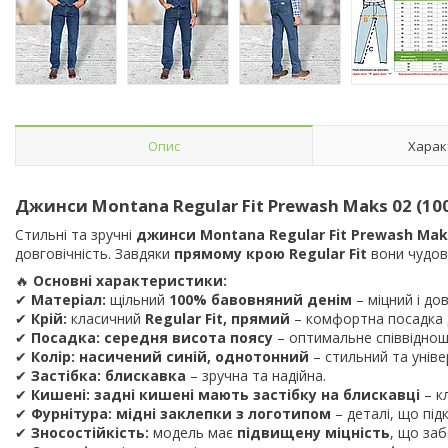
Опис
Харак
Джинси Montana Regular Fit Prewash Maks 02 (10
Стильні та зручні
джинси Montana Regular Fit Prewash Mak
довговічність. Завдяки
прямому крою Regular Fit
вони чудово
🔥
Основні характеристики:
✔
Матеріал:
щільний
100% бавовняний денім
– міцний і до
✔
Крій:
класичний
Regular Fit, прямий
– комфортна посадка д
✔
Посадка:
середня висота поясу
– оптимальне співвіднош
✔
Колір:
насичений синій, однотонний
– стильний та уніве
✔
Застібка:
блискавка
– зручна та надійна.
✔
Кишені:
задні кишені мають застібку на блискавці
– к
✔
Фурнітура:
мідні заклепки з логотипом
– деталі, що під
✔
Зносостійкість:
модель має
підвищену міцність
, що заб