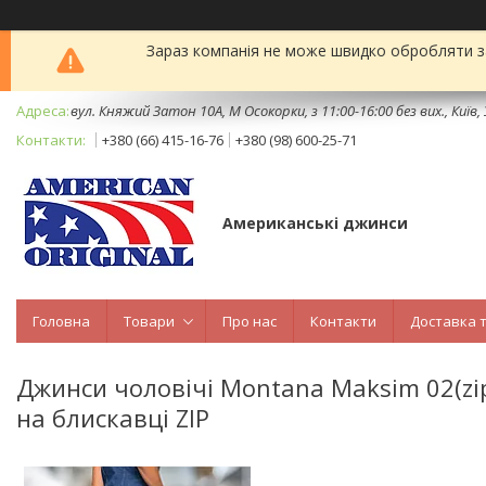
Зараз компанія не може швидко обробляти за
вул. Княжий Затон 10А, М Осокорки, з 11:00-16:00 без вих., Київ,
+380 (66) 415-16-76
+380 (98) 600-25-71
Американські джинси
Головна
Товари
Про нас
Контакти
Доставка 
Джинси чоловічі Montana Maksim 02(zip) 
на блискавці ZIP