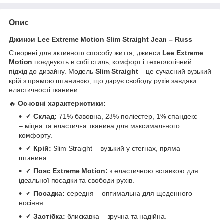
Опис
Джинси Lee Extreme Motion Slim Straight Jean – Russ
Створені для активного способу життя, джинси
Lee Extreme
Motion
поєднують в собі стиль, комфорт і технологічний
підхід до дизайну. Модель
Slim Straight
– це сучасний вузький
крій з прямою штаниною, що дарує свободу рухів завдяки
еластичності тканини.
🔥
Основні характеристики:
✔
Склад:
71% бавовна, 28% поліестер, 1% спандекс
– міцна та еластична тканина для максимального
комфорту.
✔
Крій:
Slim Straight – вузький у стегнах, пряма
штанина.
✔
Пояс Extreme Motion:
з еластичною вставкою для
ідеальної посадки та свободи рухів.
✔
Посадка:
середня – оптимальна для щоденного
носіння.
✔
Застібка:
блискавка – зручна та надійна.