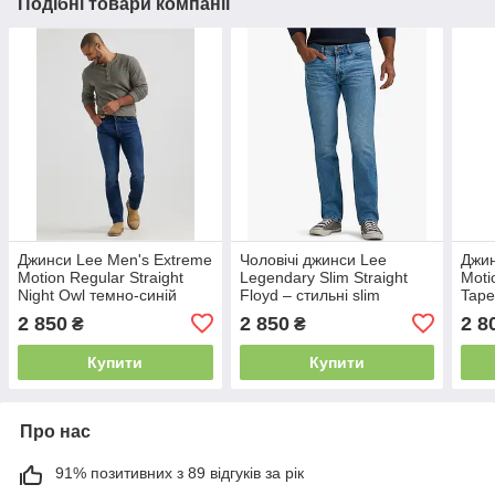
Подібні товари компанії
Джинси Lee Men's Extreme
Чоловічі джинси Lee
Джин
Motion Regular Straight
Legendary Slim Straight
Motio
Night Owl темно-синій
Floyd – стильні slim
Tape
straight джинси, оригінал
2 850
2 850
2 8
₴
₴
США
Купити
Купити
Про нас
91% позитивних з 89 відгуків за рік