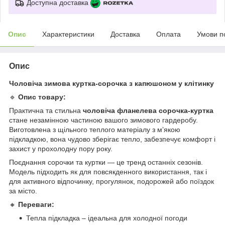
Доступна доставка
Опис
Характеристики
Доставка
Оплата
Умови п
Опис
Чоловіча зимова куртка-сорочка з капюшоном у клітинку
🔹
Опис товару:
Практична та стильна
чоловіча фланелева сорочка-куртка
стане незамінною частиною вашого зимового гардеробу.
Виготовлена з щільного теплого матеріалу з м’якою
підкладкою, вона чудово зберігає тепло, забезпечує комфорт і
захист у прохолодну пору року.
Поєднання сорочки та куртки — це тренд останніх сезонів.
Модель підходить як для повсякденного використання, так і
для активного відпочинку, прогулянок, подорожей або поїздок
за місто.
🔸
Переваги:
Тепла підкладка – ідеальна для холодної погоди