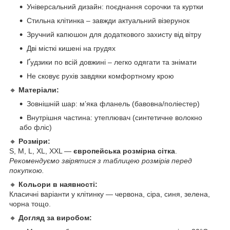
Універсальний дизайн: поєднання сорочки та куртки
Стильна клітинка – завжди актуальний візерунок
Зручний капюшон для додаткового захисту від вітру
Дві місткі кишені на грудях
Ґудзики по всій довжині – легко одягати та знімати
Не сковує рухів завдяки комфортному крою
🔸
Матеріали:
Зовнішній шар: м’яка фланель (бавовна/поліестер)
Внутрішня частина: утеплювач (синтетичне волокно
або фліс)
🔸
Розміри:
S, M, L, XL, XXL —
європейська розмірна сітка
.
Рекомендуємо звірятися з таблицею розмірів перед
покупкою.
🔸
Кольори в наявності:
Класичні варіанти у клітинку — червона, сіра, синя, зелена,
чорна тощо.
🔸
Догляд за виробом: