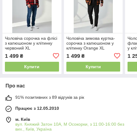
​​​​​​​Чоловіча сорочка на флісі
​​​​​​​Чоловіча зимова куртка-
​​​​​​
з капюшоном у клітинку
сорочка з капюшоном у
фла
червоний XL
клітинку Orange XL
у кл
1 499
1 499
1 2
₴
₴
Купити
Купити
Про нас
91% позитивних з 89 відгуків за рік
Працює з 12.05.2010
м. Київ
вул. Княжий Затон 10А, М Осокорки, з 11:00-16:00 без
вих., Київ, Україна