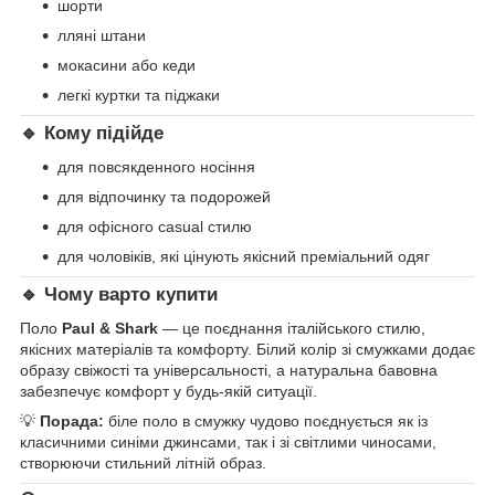
шорти
лляні штани
мокасини або кеди
легкі куртки та піджаки
🔹 Кому підійде
для повсякденного носіння
для відпочинку та подорожей
для офісного casual стилю
для чоловіків, які цінують якісний преміальний одяг
🔹 Чому варто купити
Поло
Paul & Shark
— це поєднання італійського стилю,
якісних матеріалів та комфорту. Білий колір зі смужками додає
образу свіжості та універсальності, а натуральна бавовна
забезпечує комфорт у будь-якій ситуації.
💡
Порада:
біле поло в смужку чудово поєднується як із
класичними синіми джинсами, так і зі світлими чиносами,
створюючи стильний літній образ.