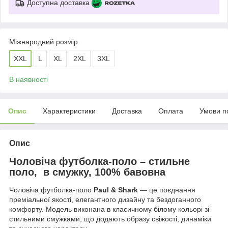
Доступна доставка
Міжнародний розмір
XXL
L
XL
2XL
3XL
В наявності
Опис
Характеристики
Доставка
Оплата
Умови п
Опис
Чоловіча футболка-поло – стильне
поло, в смужку, 100% бавовна
Чоловіча футболка-поло
Paul & Shark
— це поєднання
преміальної якості, елегантного дизайну та бездоганного
комфорту. Модель виконана в класичному білому кольорі зі
стильними смужками, що додають образу свіжості, динаміки