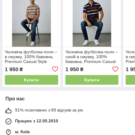
Чоловіча футболка-поло –
Чоловіча футболка-поло –
Чоло
в смужку, 100% бавовна,
синій в смужку, 100%
в см
Premium Casual Style
бавовна, Premium Casual
Prem
Style
1 950
1 950
1 9
₴
₴
Купити
Купити
Про нас
91% позитивних з 89 відгуків за рік
Працює з 12.05.2010
м. Київ