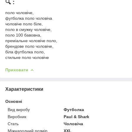
🔍 :
поло чоловіче,
футболка поло чоловіча
чоловіче поло біле,
поло в смужку чоловіче,
поло 100 бавовна,
преміальне чоловіче поло,
брендове поло чоловіче,
біла футболка поло,
стильне поло чоловіче
Приховати
Характеристики
Основні
Вид виробу
Футболка
Виробник
Paul & Shark
Стать
Чоловіча
Міжнародний розмір
XXL