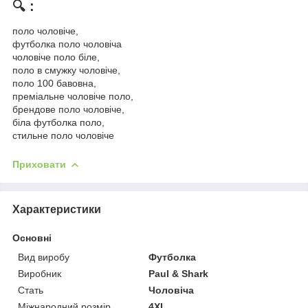
🔍 :
поло чоловіче,
футболка поло чоловіча
чоловіче поло біле,
поло в смужку чоловіче,
поло 100 бавовна,
преміальне чоловіче поло,
брендове поло чоловіче,
біла футболка поло,
стильне поло чоловіче
Приховати
Характеристики
Основні
Вид виробу
Футболка
Виробник
Paul & Shark
Стать
Чоловіча
Міжнародний розмір
4XL