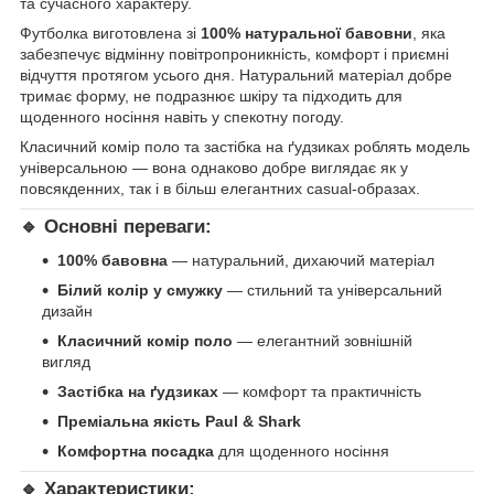
та сучасного характеру.
Футболка виготовлена зі
100% натуральної бавовни
, яка
забезпечує відмінну повітропроникність, комфорт і приємні
відчуття протягом усього дня. Натуральний матеріал добре
тримає форму, не подразнює шкіру та підходить для
щоденного носіння навіть у спекотну погоду.
Класичний комір поло та застібка на ґудзиках роблять модель
універсальною — вона однаково добре виглядає як у
повсякденних, так і в більш елегантних casual-образах.
🔹 Основні переваги:
100% бавовна
— натуральний, дихаючий матеріал
Білий колір у смужку
— стильний та універсальний
дизайн
Класичний комір поло
— елегантний зовнішній
вигляд
Застібка на ґудзиках
— комфорт та практичність
Преміальна якість Paul & Shark
Комфортна посадка
для щоденного носіння
🔹 Характеристики: