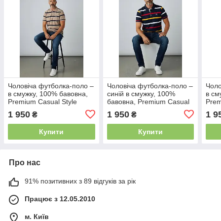
Чоловіча футболка-поло –
Чоловіча футболка-поло –
Чоло
в смужку, 100% бавовна,
синій в смужку, 100%
в см
Premium Casual Style
бавовна, Premium Casual
Prem
Style
1 950
1 950
1 9
₴
₴
Купити
Купити
Про нас
91% позитивних з 89 відгуків за рік
Працює з 12.05.2010
м. Київ