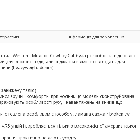
теристики
Інформація для замовлення
в стилі Western. Модель Cowboy Cut була розроблена відповідно
и для верхової їзди, але ці джинси відмінно підходять для
ини (heavyweight denim).
є занижену талію)
джинси зручні і комфортні при носінні, ця модель сконструйована
враховують особливості руху і навантажень наїзників що
виготовлена особливим способом, ламана саржа / broken twill,
14,75 унцій і виробляється тільки з високоякісної американської
я прання практично не дають усадку