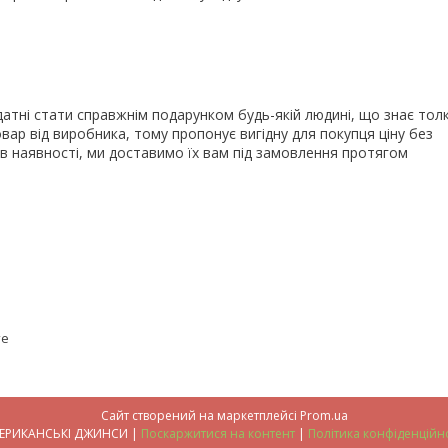
атні стати справжнім подарунком будь-якій людині, що знає тол
вар від виробника, тому пропонує вигідну для покупця ціну без
 в наявності, ми доставимо їх вам під замовлення протягом
те
Сайт створений на маркетплейсі
Prom.ua
АМЕРИКАНСЬКІ ДЖИНСИ |
Поскаржитися на контент
|
Політика конфіденційно