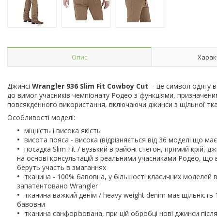
Опис
Харак
Джинсі
Wrangler
936 Slim
Fit Cowboy Cut
- це символ одягу 
до вимог учасників чемпіонату Родео з функціями, призначеним
повсякденного використання, включаючи джинси з щільної ткан
Особливості моделі:
міцність і висока якість
висота пояса - висока (відрізняється від 36 моделі що ма
посадка Slim Fit / вузький в районі стегон, прямий крій, 
на основі консультацій з реальними учасниками Родео, що 
беруть участь в змаганнях
тканина - 100% бавовна, у більшості класичних моделей 
запатентовано Wrangler
тканина важкий денім / heavy weight denim має щільність 
бавовни
тканина санфорізована, при цій обробці нові джинси післ