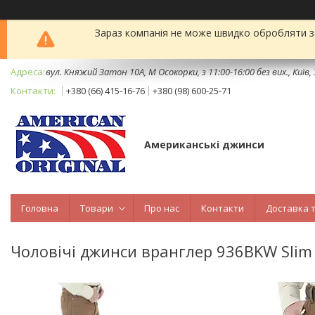
Зараз компанія не може швидко обробляти за
вул. Княжий Затон 10А, М Осокорки, з 11:00-16:00 без вих., Київ,
+380 (66) 415-16-76
+380 (98) 600-25-71
Американські джинси
Головна
Товари
Про нас
Контакти
Доставка 
Чоловічі джинси вранглер 936BKW Slim 