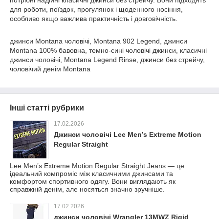
потрібні надійні класичні джинси без стрейчу. Вони підходять
для роботи, поїздок, прогулянок і щоденного носіння,
особливо якщо важлива практичність і довговічність.
джинси Montana чоловічі, Montana 902 Legend, джинси
Montana 100% бавовна, темно-сині чоловічі джинси, класичні
джинси чоловічі, Montana Legend Rinse, джинси без стрейчу,
чоловічий денім Montana
Інші статті рубрики
17.02.2026
Джинси чоловічі Lee Men’s Extreme Motion
Regular Straight
Lee Men’s Extreme Motion Regular Straight Jeans — це
ідеальний компроміс між класичними джинсами та
комфортом спортивного одягу. Вони виглядають як
справжній денім, але носяться значно зручніше.
17.02.2026
джинси чоловічі Wrangler 13MWZ Rigid