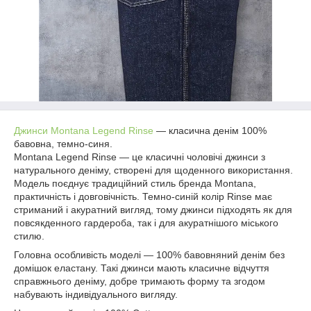
Джинси Montana Legend Rinse
— класична денім 100%
бавовна, темно-синя.
Montana Legend Rinse — це класичні чоловічі джинси з
натурального деніму, створені для щоденного використання.
Модель поєднує традиційний стиль бренда Montana,
практичність і довговічність. Темно-синій колір Rinse має
стриманий і акуратний вигляд, тому джинси підходять як для
повсякденного гардероба, так і для акуратнішого міського
стилю.
Головна особливість моделі — 100% бавовняний денім без
домішок еластану. Такі джинси мають класичне відчуття
справжнього деніму, добре тримають форму та згодом
набувають індивідуального вигляду.