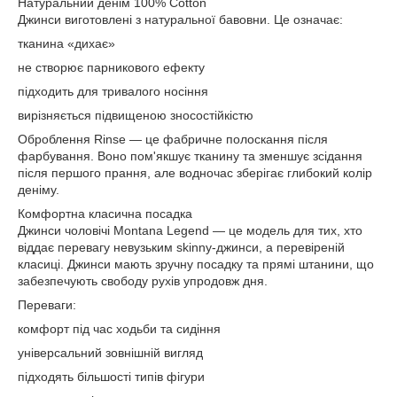
Натуральний денім 100% Cotton
Джинси виготовлені з натуральної бавовни. Це означає:
тканина «дихає»
не створює парникового ефекту
підходить для тривалого носіння
вирізняється підвищеною зносостійкістю
Оброблення Rinse — це фабричне полоскання після
фарбування. Воно пом'якшує тканину та зменшує зсідання
після першого прання, але водночас зберігає глибокий колір
деніму.
Комфортна класична посадка
Джинси чоловічі Montana Legend — це модель для тих, хто
віддає перевагу невузьким skinny-джинси, а перевіреній
класиці. Джинси мають зручну посадку та прямі штанини, що
забезпечують свободу рухів упродовж дня.
Переваги:
комфорт під час ходьби та сидіння
універсальний зовнішній вигляд
підходять більшості типів фігури